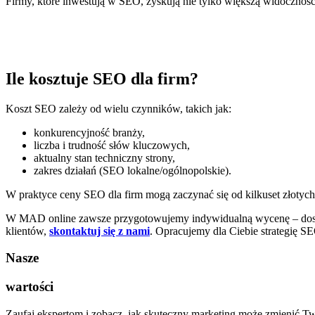
Firmy, które inwestują w SEO, zyskują nie tylko większą widoczność
Ile kosztuje SEO dla firm?
Koszt SEO zależy od wielu czynników, takich jak:
konkurencyjność branży,
liczba i trudność słów kluczowych,
aktualny stan techniczny strony,
zakres działań (SEO lokalne/ogólnopolskie).
W praktyce ceny SEO dla firm mogą zaczynać się od kilkuset złotych
W MAD online zawsze przygotowujemy indywidualną wycenę – dostoso
klientów,
skontaktuj się z nami
. Opracujemy dla Ciebie strategię SEO
Nasze
wartości
Zaufaj ekspertom i zobacz, jak skuteczny marketing może zmienić Tw