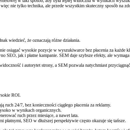
ternetowej w taki sposób, aby była lepiej widoczna w wynikach wyszuki
o więc nie tylko technika, ale przede wszystkim skuteczny sposób na zd
nak wiedzieć, że oznaczają różne działania.
tronie osiągać wysokie pozycje w wyszukiwarce bez płacenia za każde kl
no SEO, jak i płatne kampanie. SEM daje szybsze efekty, ale wymag
 widoczność i autorytet strony, a SEM pozwala natychmiast przyciągnąć 
ysokie ROI.
 ruch 24/7, bez konieczności ciągłego płacenia za reklamy.
wysoko w wynikach organicznych.
erować ruch przez miesiące, a nawet lata.
 płatnymi, SEO w dłuższej perspektywie często okazuje się tańsze.