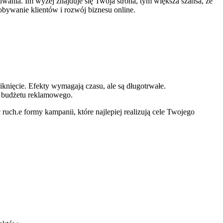
wania. Im wyżej znajduje się Twoja strona, tym większa szansa, że
obywanie klientów i rozwój biznesu online.
iknięcie. Efekty wymagają czasu, ale są długotrwałe.
a budżetu reklamowego.
ruch.e formy kampanii, które najlepiej realizują cele Twojego