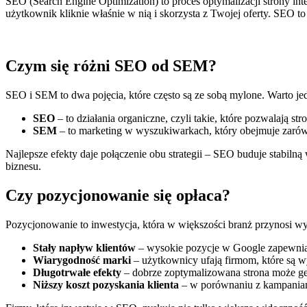
SEO (Search Engine Optimization) to proces optymalizacji strony in
użytkownik kliknie właśnie w nią i skorzysta z Twojej oferty. SEO t
Czym się różni SEO od SEM?
SEO i SEM to dwa pojęcia, które często są ze sobą mylone. Warto jed
SEO
– to działania organiczne, czyli takie, które pozwalają s
SEM
– to marketing w wyszukiwarkach, który obejmuje zarów
Najlepsze efekty daje połączenie obu strategii – SEO buduje stabilną
biznesu.
Czy pozycjonowanie się opłaca?
Pozycjonowanie to inwestycja, która w większości branż przynosi w
Stały napływ klientów
– wysokie pozycje w Google zapewniają
Wiarygodność marki
– użytkownicy ufają firmom, które są 
Długotrwałe efekty
– dobrze zoptymalizowana strona może gen
Niższy koszt pozyskania klienta
– w porównaniu z kampaniami