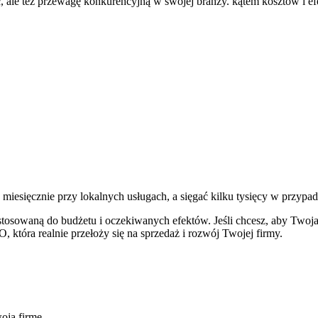
, ale też przewagę konkurencyjną w swojej branży. kątem kosztów i e
 miesięcznie przy lokalnych usługach, a sięgać kilku tysięcy w przy
waną do budżetu i oczekiwanych efektów. Jeśli chcesz, aby Twoja s
, która realnie przełoży się na sprzedaż i rozwój Twojej firmy.
oją firmę.