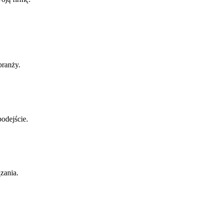
branży.
podejście.
zania.