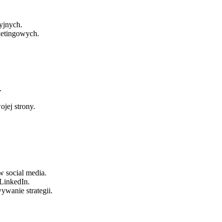
yjnych.
ketingowych.
.
jej strony.
 social media.
LinkedIn.
wanie strategii.