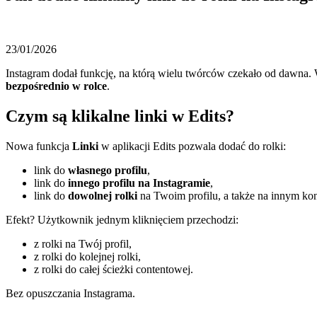
23/01/2026
Instagram dodał funkcję, na którą wielu twórców czekało od dawna.
bezpośrednio w rolce
.
Czym są klikalne linki w Edits?
Nowa funkcja
Linki
w aplikacji Edits pozwala dodać do rolki:
link do
własnego profilu
,
link do
innego profilu na Instagramie
,
link do
dowolnej rolki
na Twoim profilu, a także na innym kon
Efekt? Użytkownik jednym kliknięciem przechodzi:
z rolki na Twój profil,
z rolki do kolejnej rolki,
z rolki do całej ścieżki contentowej.
Bez opuszczania Instagrama.