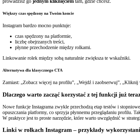
prowadzisz go
jednym kliknięciem
tam, gdzie chcesz.
Większy czas spędzony na Twoim koncie
Instagram bardzo mocno punktuje:
czas spędzony na platformie,
liczbę obejrzanych treści,
płynne przechodzenie między rolkami.
Linkowanie rolek między sobą naturalnie zwiększa te wskaźniki.
Alternatywa dla klasycznego CTA
Zamiast: „Zobacz więcej na profilu”, „Wejdź i zaobserwuj”, „Kliknij
Dlaczego warto zacząć korzystać z tej funkcji już tera
Nowe funkcje Instagrama zwykle przechodzą etap testów i stopniowe
opuszczania platformy, co sprzyja płynnemu przeglądaniu profilu. T
W praktyce jest to proste narzędzie, które warto uwzględnić w strategi
Linki w rolkach Instagram – przykłady wykorzystan