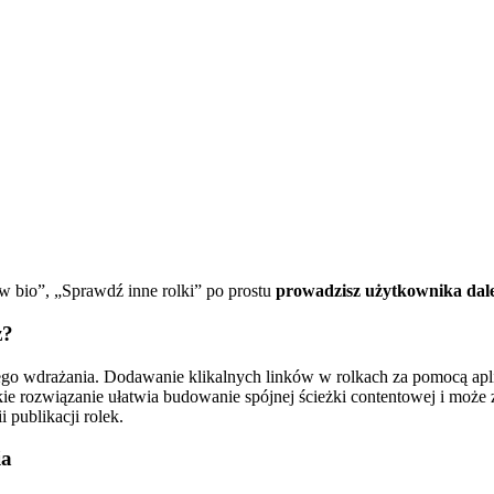
 w bio”, „Sprawdź inne rolki” po prostu
prowadzisz użytkownika dal
z?
go wdrażania. Dodawanie klikalnych linków w rolkach za pomocą apli
akie rozwiązanie ułatwia budowanie spójnej ścieżki contentowej i moż
i publikacji rolek.
ia