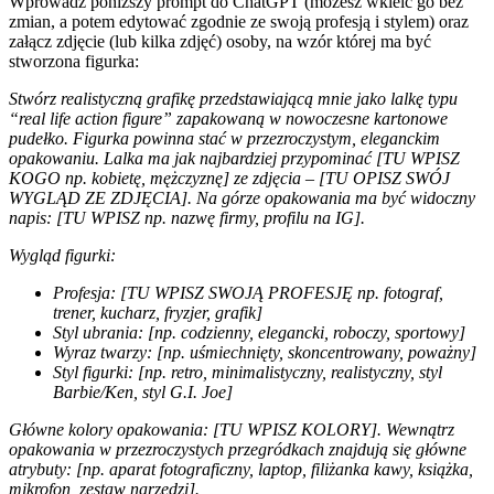
Wprowadź poniższy prompt do ChatGPT (możesz wkleić go bez
zmian, a potem edytować zgodnie ze swoją profesją i stylem) oraz
załącz zdjęcie (lub kilka zdjęć) osoby, na wzór której ma być
stworzona figurka:
Stwórz realistyczną grafikę przedstawiającą mnie jako lalkę typu
“real life action figure” zapakowaną w nowoczesne kartonowe
pudełko. Figurka powinna stać w przezroczystym, eleganckim
opakowaniu. Lalka ma jak najbardziej przypominać [TU WPISZ
KOGO np. kobietę, mężczyznę] ze zdjęcia – [TU OPISZ SWÓJ
WYGLĄD ZE ZDJĘCIA]. Na górze opakowania ma być widoczny
napis: [TU WPISZ np. nazwę firmy, profilu na IG].
Wygląd figurki:
Profesja: [TU WPISZ SWOJĄ PROFESJĘ np. fotograf,
trener, kucharz, fryzjer, grafik]
Styl ubrania: [np. codzienny, elegancki, roboczy, sportowy]
Wyraz twarzy: [np. uśmiechnięty, skoncentrowany, poważny]
Styl figurki: [np. retro, minimalistyczny, realistyczny, styl
Barbie/Ken, styl G.I. Joe]
Główne kolory opakowania: [TU WPISZ KOLORY]. Wewnątrz
opakowania w przezroczystych przegródkach znajdują się główne
atrybuty: [np. aparat fotograficzny, laptop, filiżanka kawy, książka,
mikrofon, zestaw narzędzi].