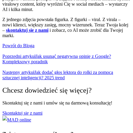
viralowy content, który wyróżni Cię w social mediach – wystarczy
AI i kilka minut.
Z jednego zdjęcia powstała figurka. Z figurki – viral. Z virala –
nowi klienci, większy zasięg, mocny wizerunek. Teraz Twoja kolej
–
skontaktuj się z nami
i zobacz, co AI może zrobić dla Twojej
marki.
Powrót do Bloga
Poprzedni artykuł
Jak usunąć negatywną opinię z Google?
Kompleksowy poradnik
Następny artykuł
Jak dodać głos lektora do rolki za pomocą
sztucznej inteligencji? 2025 trend
Chcesz dowiedzieć się więcej?
Skontaktuj się z nami i umów się na darmową konsultację!
Skontaktuj się z nami