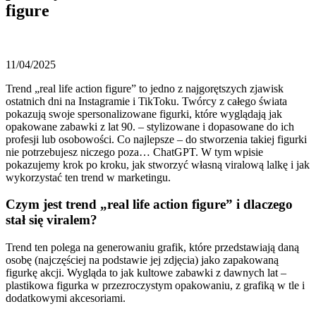
figure
11/04/2025
Trend „real life action figure” to jedno z najgorętszych zjawisk
ostatnich dni na Instagramie i TikToku. Twórcy z całego świata
pokazują swoje spersonalizowane figurki, które wyglądają jak
opakowane zabawki z lat 90. – stylizowane i dopasowane do ich
profesji lub osobowości. Co najlepsze – do stworzenia takiej figurki
nie potrzebujesz niczego poza… ChatGPT. W tym wpisie
pokazujemy krok po kroku, jak stworzyć własną viralową lalkę i jak
wykorzystać ten trend w marketingu.
Czym jest trend „real life action figure” i dlaczego
stał się viralem?
Trend ten polega na generowaniu grafik, które przedstawiają daną
osobę (najczęściej na podstawie jej zdjęcia) jako zapakowaną
figurkę akcji. Wygląda to jak kultowe zabawki z dawnych lat –
plastikowa figurka w przezroczystym opakowaniu, z grafiką w tle i
dodatkowymi akcesoriami.