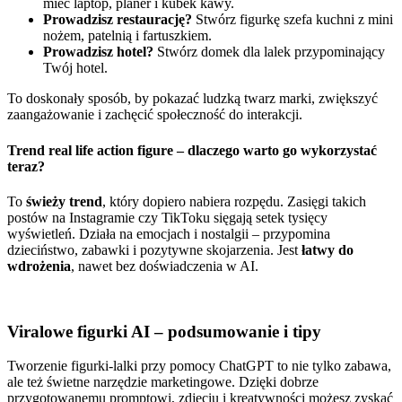
mieć laptop, planer i kubek kawy.
Prowadzisz restaurację?
Stwórz figurkę szefa kuchni z mini
nożem, patelnią i fartuszkiem.
Prowadzisz hotel?
Stwórz domek dla lalek przypominający
Twój hotel.
To doskonały sposób, by pokazać ludzką twarz marki, zwiększyć
zaangażowanie i zachęcić społeczność do interakcji.
Trend real life action figure – dlaczego warto go wykorzystać
teraz?
To
świeży trend
, który dopiero nabiera rozpędu. Zasięgi takich
postów na Instagramie czy TikToku sięgają setek tysięcy
wyświetleń. Działa na emocjach i nostalgii – przypomina
dzieciństwo, zabawki i pozytywne skojarzenia. Jest
łatwy do
wdrożenia
, nawet bez doświadczenia w AI.
Viralowe figurki AI – podsumowanie i tipy
Tworzenie figurki-lalki przy pomocy ChatGPT to nie tylko zabawa,
ale też świetne narzędzie marketingowe. Dzięki dobrze
przygotowanemu promptowi, zdjęciu i kreatywności możesz zyskać